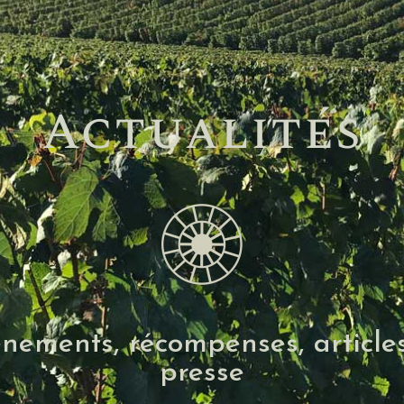
Actualités
nements, récompenses, article
presse